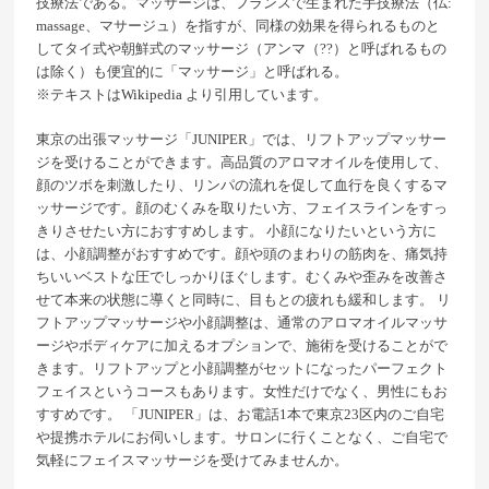
技療法である。マッサージは、フランスで生まれた手技療法（仏:
massage、マサージュ）を指すが、同様の効果を得られるものと
してタイ式や朝鮮式のマッサージ（アンマ（??）と呼ばれるもの
は除く）も便宜的に「マッサージ」と呼ばれる。
※テキストは
Wikipedia
より引用しています。
東京の出張マッサージ「JUNIPER」では、リフトアップマッサー
ジを受けることができます。高品質のアロマオイルを使用して、
顔のツボを刺激したり、リンパの流れを促して血行を良くするマ
ッサージです。顔のむくみを取りたい方、フェイスラインをすっ
きりさせたい方におすすめします。 小顔になりたいという方に
は、小顔調整がおすすめです。顔や頭のまわりの筋肉を、痛気持
ちいいベストな圧でしっかりほぐします。むくみや歪みを改善さ
せて本来の状態に導くと同時に、目もとの疲れも緩和します。 リ
フトアップマッサージや小顔調整は、通常のアロマオイルマッサ
ージやボディケアに加えるオプションで、施術を受けることがで
きます。リフトアップと小顔調整がセットになったパーフェクト
フェイスというコースもあります。女性だけでなく、男性にもお
すすめです。 「JUNIPER」は、お電話1本で東京23区内のご自宅
や提携ホテルにお伺いします。サロンに行くことなく、ご自宅で
気軽にフェイスマッサージを受けてみませんか。